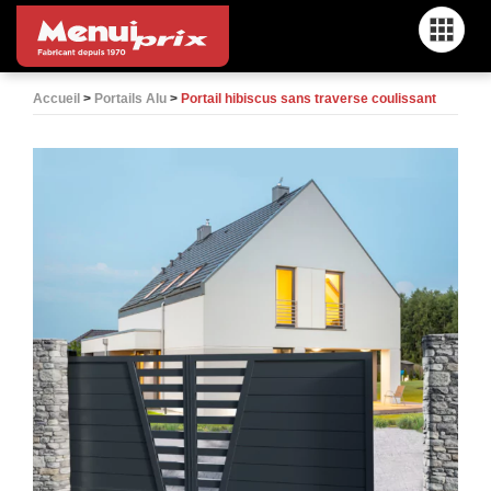
Menu
Accueil
>
Portails Alu
>
Portail hibiscus sans traverse coulissant