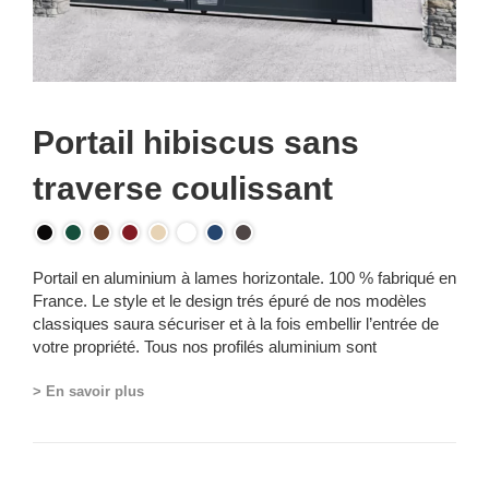
Portail hibiscus sans
traverse coulissant
Portail en aluminium à lames horizontale. 100 % fabriqué en
France. Le style et le design trés épuré de nos modèles
classiques saura sécuriser et à la fois embellir l’entrée de
votre propriété. Tous nos profilés aluminium sont
cloisonnés et apportent une résistance très élevée à la
flexion et à la torsion. En plus, notre système d’équerre de
> En savoir plus
renfort vient renforcer la structure de l’ensemble de nos
portails, battants ou coulissants.