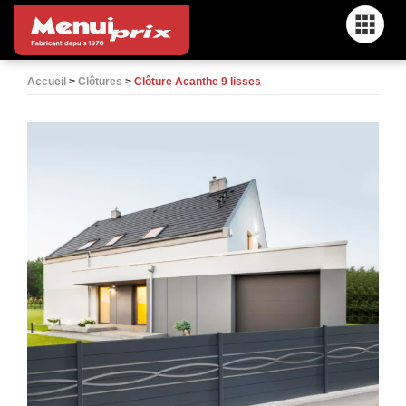
Menu
Accueil
>
Clôtures
>
Clôture Acanthe 9 lisses