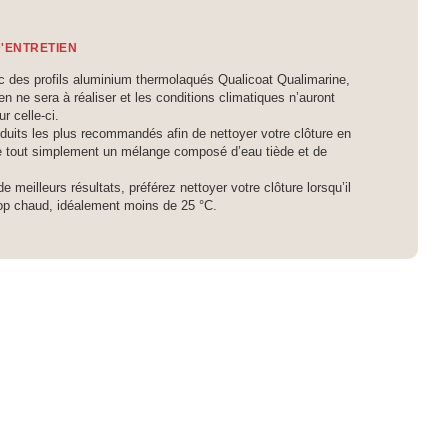
D'ENTRETIEN
c des profils aluminium thermolaqués Qualicoat Qualimarine,
en ne sera à réaliser et les conditions climatiques n’auront
r celle-ci.
duits les plus recommandés afin de nettoyer votre clôture en
ve tout simplement un mélange composé d’eau tiède et de
de meilleurs résultats, préférez nettoyer votre clôture lorsqu’il
rop chaud, idéalement moins de 25 °C.