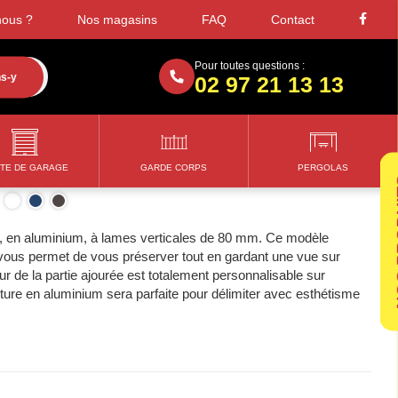
ous ?
Nos magasins
FAQ
Contact
Pour toutes questions :
ns-y
02 97 21 13 13
Verticale 70cm
TE DE GARAGE
GARDE CORPS
PERGOLAS
NOS
, en aluminium, à lames verticales de 80 mm. Ce modèle
, vous permet de vous préserver tout en gardant une vue sur
eur de la partie ajourée est totalement personnalisable sur
ure en aluminium sera parfaite pour délimiter avec esthétisme
 créer un espace privé bien à vous.