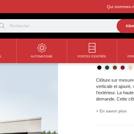
Qui sommes-n
Allo
Clôture 
S
AUTOMATISME
PORTES D'ENTRÉE
POR
Clôture sur mesure
verticale et ajouré
l’extérieur. La haut
demande. Cette clôt
votre propriété, et
> En savoir plus