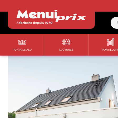
Accueil
>
Clôtures
>
Clôture Verticale 70cm
PORTAILS ALU
CLÔTURES
PORTILLON