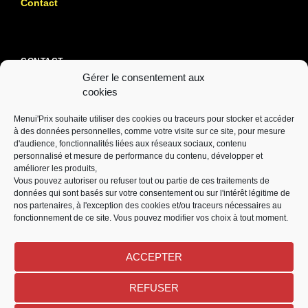
Contact
CONTACT
Gérer le consentement aux
Zone du Mourillon
cookies
Rue Lavoisier
Menui'Prix souhaite utiliser des cookies ou traceurs pour stocker et accéder
56630 QUEVEN
à des données personnelles, comme votre visite sur ce site, pour mesure
d'audience, fonctionnalités liées aux réseaux sociaux, contenu
contact@menuiprix.fr
personnalisé et mesure de performance du contenu, développer et
02 97 21 13 13
améliorer les produits,
Vous pouvez autoriser ou refuser tout ou partie de ces traitements de
données qui sont basés sur votre consentement ou sur l'intérêt légitime de
nos partenaires, à l'exception des cookies et/ou traceurs nécessaires au
fonctionnement de ce site. Vous pouvez modifier vos choix à tout moment.
NEWSLETTER
Restez informés en vous inscrivant à notre newsletter
ACCEPTER
REFUSER
M'inscrire