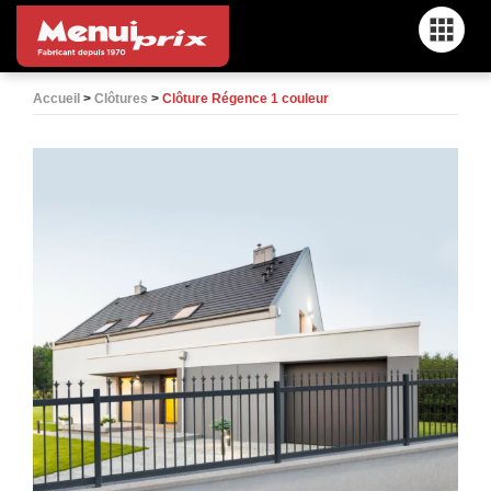
Menu
Accueil
>
Clôtures
>
Clôture Régence 1 couleur